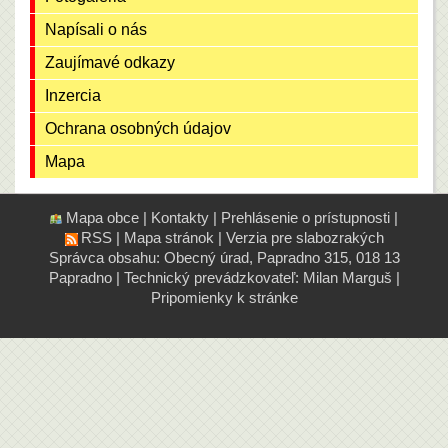
Napísali o nás
Zaujímavé odkazy
Inzercia
Ochrana osobných údajov
Mapa
Mapa obce
|
Kontakty
|
Prehlásenie o prístupnosti
|
RSS
|
Mapa stránok
|
Verzia pre slabozrakých
Správca obsahu: Obecný úrad, Papradno 315, 018 13
Papradno
|
Technický prevádzkovateľ:
Milan Marguš
|
Pripomienky k stránke