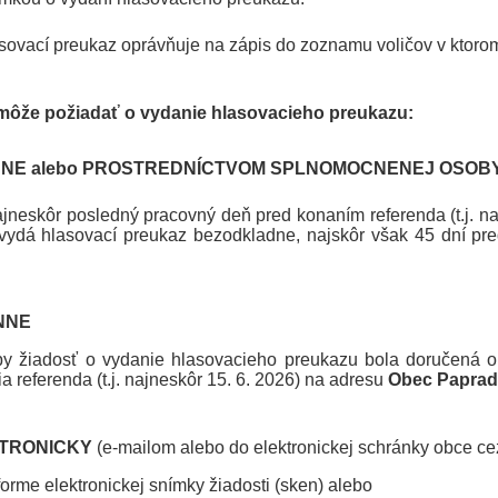
sovací preukaz oprávňuje na zápis do zoznamu voličov v ktoro
 môže požiadať o vydanie hlasovacieho preukazu:
NE alebo PROSTREDNÍCTVOM SPLNOMOCNENEJ OSOB
ajneskôr posledný pracovný deň pred konaním referenda (t.j. n
ydá hlasovací preukaz bezodkladne, najskôr však 45 dní pred
NNE
aby žiadosť o vydanie hlasovacieho preukazu bola doručená 
a referenda (t.j. najneskôr 15. 6. 2026) na adresu
Obec Paprad
TRONICKY
(e-mailom alebo do elektronickej schránky obce ce
orme elektronickej snímky žiadosti (sken) alebo