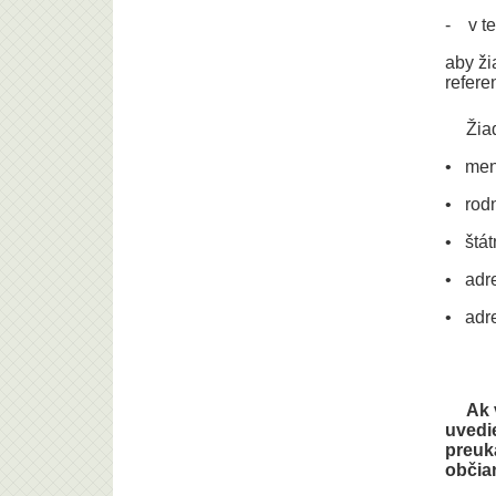
- v te
aby ži
refere
Žia
• meno
• rodn
• štát
• adre
• adre
Ak 
uvedi
preuk
občia