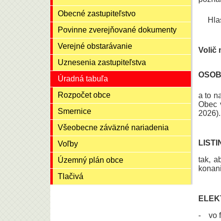
Obecné zastupiteľstvo
Hla
Povinne zverejňované dokumenty
Verejné obstarávanie
Volič
Uznesenia zastupiteľstva
OSOB
Úradná tabuľa
Rozpočet obce
a to n
Obec v
Smernice
2026).
Všeobecne záväzné nariadenia
LISTI
Voľby
tak, 
Územný plán obce
konani
Tlačivá
ELEK
- vo f