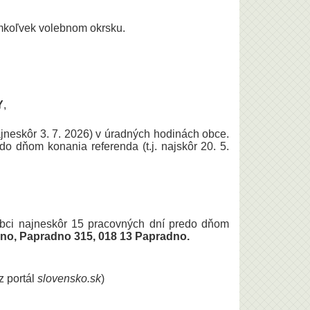
mkoľvek volebnom okrsku.
Y
,
ajneskôr 3. 7. 2026) v úradných hodinách obce.
o dňom konania referenda (t.j. najskôr 20. 5.
obci najneskôr 15 pracovných dní predo dňom
no, Papradno 315, 018 13 Papradno.
z portál
slovensko.sk
)