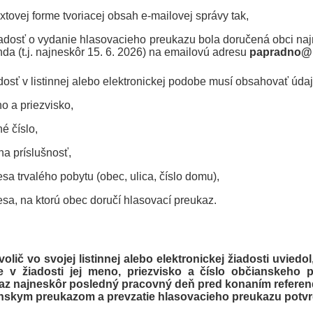
xtovej forme tvoriacej obsah e-mailovej správy tak,
adosť o vydanie hlasovacieho preukazu bola doručená obci na
nda (t.j. najneskôr 15. 6. 2026) na emailovú adresu
papradno@
dosť v listinnej alebo elektronickej podobe musí obsahovať údaj
 a priezvisko,
é číslo,
na príslušnosť,
sa trvalého pobytu (obec, ulica, číslo domu),
sa, na ktorú obec doručí hlasovací preukaz.
volič vo svojej listinnej alebo elektronickej žiadosti uvied
e v žiadosti jej meno, priezvisko a číslo občianskeho
az najneskôr posledný pracovný deň pred konaním referenda
nskym preukazom a prevzatie hlasovacieho preukazu potvr