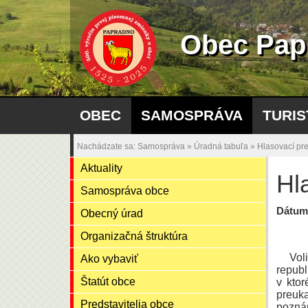
Obec Pap
OBEC
SAMOSPRÁVA
TURIS
Nachádzate sa:
Samospráva
»
Úradná tabuľa
»
Hlasovací pr
Aktuality
Hl
Samospráva obce
Dátum
Obecný úrad
Organizačná štruktúra
Vol
Ako vybaviť
republ
Štatút obce
v kto
preuka
Predstavitelia obce
pozná