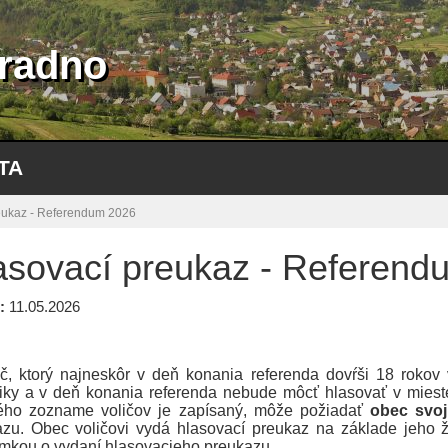
radno
TA
eukaz - Referendum 2026
asovací preukaz - Referend
:
11.05.2026
ič,
ktorý najneskôr v deň konania referenda dovŕši 18 rokov
iky a v deň konania referenda nebude môcť hlasovať v miest
rého zozname voličov je zapísaný, môže požiadať
obec svo
zu. Obec voličovi vydá hlasovací preukaz na základe jeho ž
mkou o vydaní hlasovacieho preukazu.