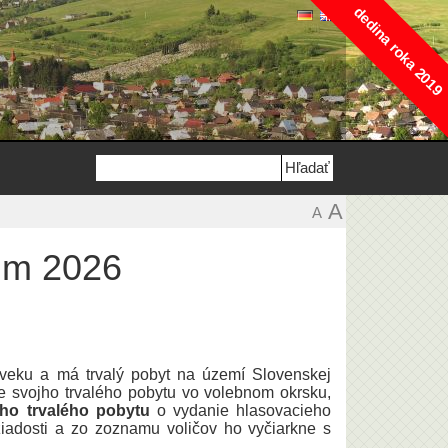
dedina roka 2019
A
A
um 2026
 veku a má trvalý pobyt na území Slovenskej
e svojho trvalého pobytu vo volebnom okrsku,
jho trvalého pobytu
o vydanie hlasovacieho
iadosti a zo zoznamu voličov ho vyčiarkne s