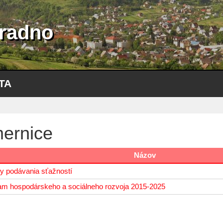
radno
TA
ernice
Názov
y podávania sťažností
am hospodárskeho a sociálneho rozvoja 2015-2025