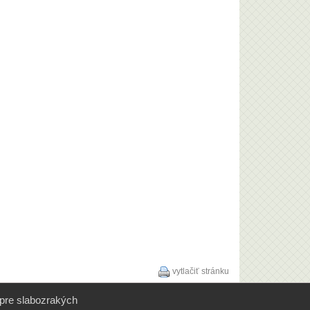
vytlačiť stránku
 pre slabozrakých