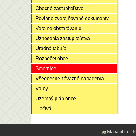
Obecné zastupiteľstvo
Povinne zverejňované dokumenty
Verejné obstarávanie
Uznesenia zastupiteľstva
Úradná tabuľa
Rozpočet obce
Smernice
Všeobecne záväzné nariadenia
Voľby
Územný plán obce
Tlačivá
Mapa obce
|
K