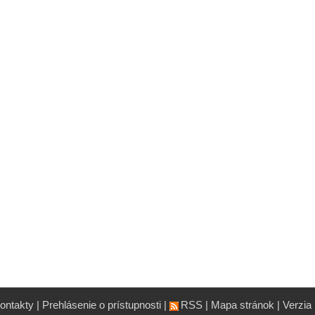
ontakty
|
Prehlásenie o prístupnosti
|
RSS
|
Mapa stránok
|
Verzia