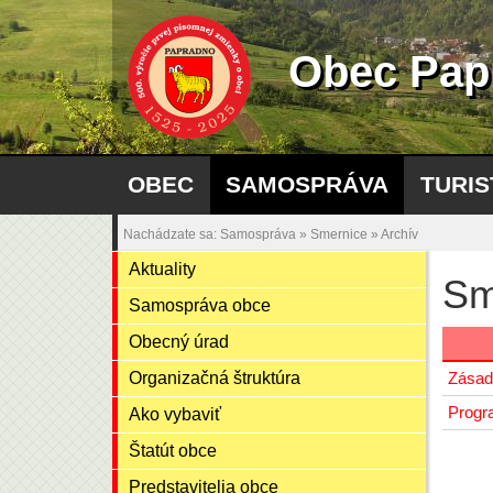
Obec Pap
OBEC
SAMOSPRÁVA
TURIS
Nachádzate sa:
Samospráva
»
Smernice
»
Archív
Aktuality
Sm
Samospráva obce
Obecný úrad
Organizačná štruktúra
Zásad
Progr
Ako vybaviť
Štatút obce
Predstavitelia obce