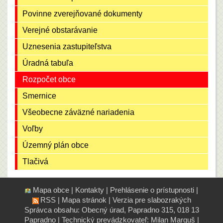
Povinne zverejňované dokumenty
Verejné obstarávanie
Uznesenia zastupiteľstva
Úradná tabuľa
Rozpočet obce
Smernice
Všeobecne záväzné nariadenia
Voľby
Územný plán obce
Tlačivá
Mapa obce
|
Kontakty
|
Prehlásenie o prístupnosti
|
RSS
|
Mapa stránok
|
Verzia pre slabozrakých
Správca obsahu: Obecný úrad, Papradno 315, 018 13
Papradno
|
Technický prevádzkovateľ:
Milan Marguš
|