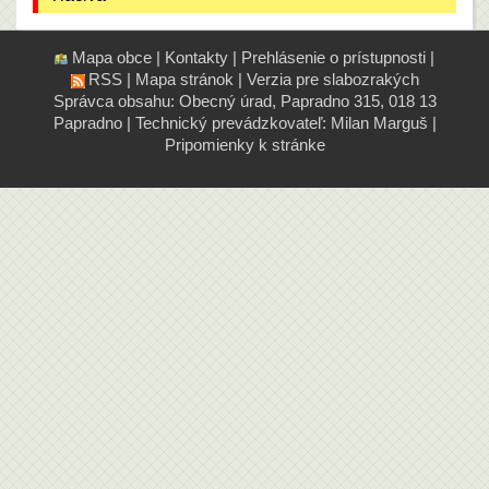
Mapa obce
|
Kontakty
|
Prehlásenie o prístupnosti
|
RSS
|
Mapa stránok
|
Verzia pre slabozrakých
Správca obsahu: Obecný úrad, Papradno 315, 018 13
Papradno
|
Technický prevádzkovateľ:
Milan Marguš
|
Pripomienky k stránke