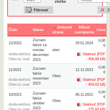
zložka
Zmluvná
Dátum
Číslo
Názov
Cena
strana
zverejnenia
Zoznam
0,00
12/2023
29.01.2024
faktúr za
€
mesiac
obec
dodávateľská
Stiahnuť [PDF
december
Obecný úrad
- 406,88 kB]
2023
0,00
Zoznam
11/2023
12.12.2023
€
faktúr
Obec
november
dodávateľská
Stiahnuť [PDF
2023
Obecný úrad
- 404,02 kB]
0,00
Zoznam
10/2023
06.11.2023
€
faktúr
Obec
október
dodávateľská
Stiahnuť [PDF
2023
Obecný úrad
- 275,60 kB]