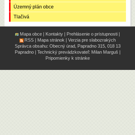
Územný plán obce
Tlačivá
Mapa obce
|
Kontakty
|
Prehlásenie o prístupnosti
|
RSS
|
Mapa stránok
|
Verzia pre slabozrakých
Správca obsahu: Obecný úrad, Papradno 315, 018 13
Papradno
|
Technický prevádzkovateľ:
Milan Marguš
|
Pripomienky k stránke