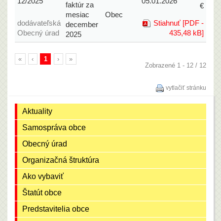
12/2025
05.01.2026
faktúr za
€
mesiac
Obec
dodávateľská
Stiahnuť [PDF -
december
Obecný úrad
435,48 kB]
2025
«
‹
1
›
»
Zobrazené 1 - 12 / 12
vytlačiť stránku
Aktuality
Samospráva obce
Obecný úrad
Organizačná štruktúra
Ako vybaviť
Štatút obce
Predstavitelia obce