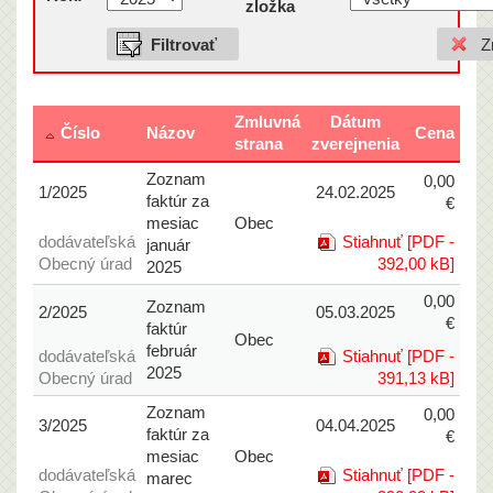
zložka
Zmluvná
Dátum
Číslo
Názov
Cena
strana
zverejnenia
Zoznam
0,00
1/2025
24.02.2025
faktúr za
€
mesiac
Obec
dodávateľská
Stiahnuť [PDF -
január
Obecný úrad
392,00 kB]
2025
0,00
Zoznam
2/2025
05.03.2025
€
faktúr
Obec
február
dodávateľská
Stiahnuť [PDF -
2025
Obecný úrad
391,13 kB]
Zoznam
0,00
3/2025
04.04.2025
faktúr za
€
mesiac
Obec
dodávateľská
Stiahnuť [PDF -
marec